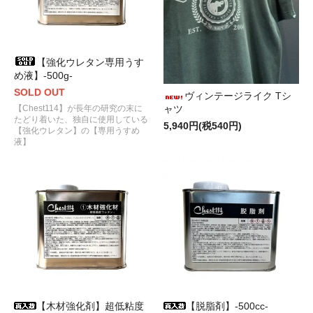
【強化ウレタン専用うす
め液】-500g-
SOLD OUT
ヴィンテージライク Tシ
【Chest114】が長年の研究の末に
ャツ
たどり着いた、独自に使用している
5,940円(税540円)
【強化ウレタン】の【専用うすめ
液】
【木材強化剤】超低粘度
【脱脂剤】-500cc-