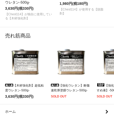
ウレタン-500g-
1,980円(税180円)
3,630円(税330円)
【Chest114】が使用する【脱脂
剤】
【Chest114】が独自に使用してい
る【木材強化剤】
売れ筋商品
【木材強化剤】超低粘
【強化ウレタン】耐傷
【強化
度ウレタン-500g-
速乾厚塗膜ウレタン-500g-
すめ液】-500
3,630円(税330円)
SOLD OUT
SOLD OUT
ホーム