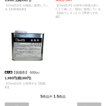
【Chest114】が独自に使用してい
【Chest114】が長年の研究の末に
る【木材強化剤】
たどり着いた、独自に使用している
【強化ウレタン】の【専用うすめ
液】
【脱脂剤】-500cc-
1,980円(税180円)
【Chest114】が使用する【脱脂
剤】
5
1
5
商品中
-
商品