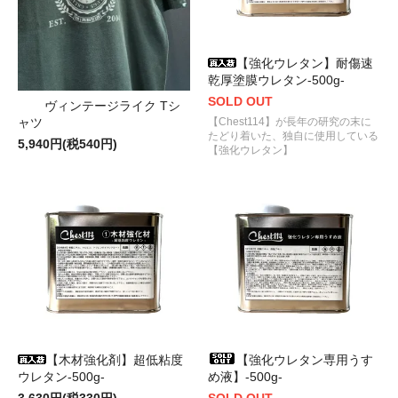
【強化ウレタン】耐傷速
乾厚塗膜ウレタン-500g-
SOLD OUT
ヴィンテージライク Tシ
【Chest114】が長年の研究の末に
ャツ
たどり着いた、独自に使用している
5,940円(税540円)
【強化ウレタン】
【木材強化剤】超低粘度
【強化ウレタン専用うす
ウレタン-500g-
め液】-500g-
3,630円(税330円)
SOLD OUT