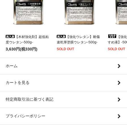
【木材強化剤】超低粘
【強化ウレタン】耐傷
【強化
度ウレタン-500g-
速乾厚塗膜ウレタン-500g-
すめ液】-500
3,630円(税330円)
SOLD OUT
SOLD OUT
ホーム
カートを見る
特定商取引法に基づく表記
プライバシーポリシー