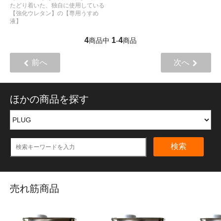
たどり着いた、独自に使用している
【強化ウレタン】の【専用うすめ
液】
4
1
4
商品中
-
商品
前へ
次へ
ほかの商品を探す
検索
売れ筋商品